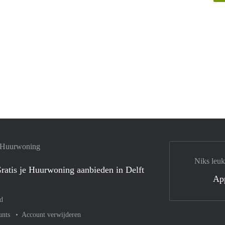
e Huurwoning
Niks leuk
ratis je Huurwoning aanbieden in Delft
Ap
d
unts
Account verwijderen