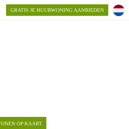
GRATIS JE HUURWONING AANBIEDEN
Huurwoning in Delft?
ingDelft?
oeding/bemiddelingsvergoeding?
TONEN OP KAART