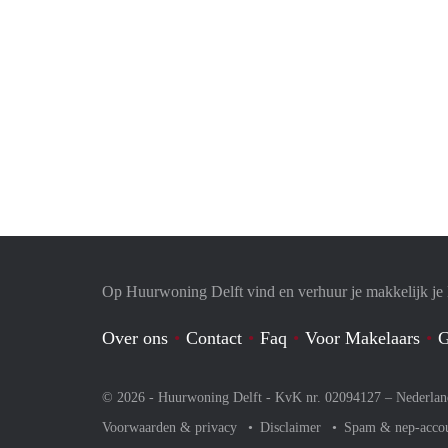
Op Huurwoning Delft vind en verhuur je makkelijk j
Over ons
Contact
Faq
Voor Makelaars
G
© 2026 - Huurwoning Delft - KvK nr. 02094127 –
Nederlan
Voorwaarden & privacy
Disclaimer
Spam & nep-acco