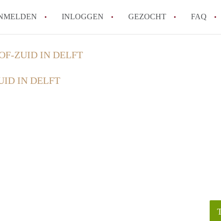
NMELDEN
INLOGGEN
GEZOCHT
FAQ
OF-ZUID IN DELFT
How to translate HuurwoningDelft!
ID IN DELFT
Wat is HuurwoningDelft?
Hoeveel kost het om te reageren op een 
Wat is de privacyverklaring van Huurwon
Berekent HuurwoningDelft makelaarsverg
Alle veelgestelde vragen