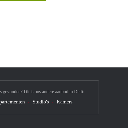
s gevonden? Dit is ons andere aanbod in Delft:
partementen
Studio's
Kamers