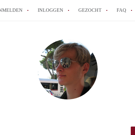
NMELDEN
INLOGGEN
GEZOCHT
FAQ
How to translate HuurwoningDelft!
Wat is HuurwoningDelft?
Hoeveel kost het om te reageren op een 
Wat is de privacyverklaring van Huurwon
Berekent HuurwoningDelft makelaarsverg
Alle veelgestelde vragen