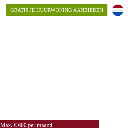
GRATIS JE HUURWONING AANBIEDEN
Huurwoning in Delft?
ingDelft?
oeding/bemiddelingsvergoeding?
Max. € 600 per maand