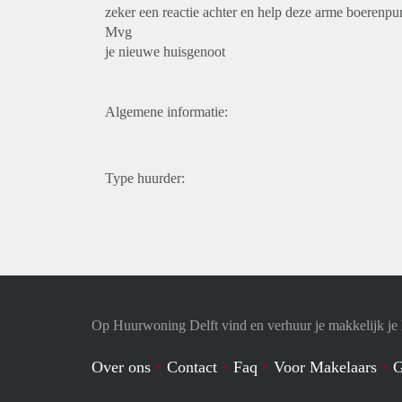
zeker een reactie achter en help deze arme boerenp
Mvg
je nieuwe huisgenoot
Algemene informatie:
Type huurder:
Op Huurwoning Delft vind en verhuur je makkelijk j
Over ons
Contact
Faq
Voor Makelaars
G