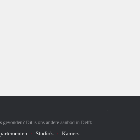
s gevonden? Dit is ons andere aanbod in Delft:
partementen
Studio's
Kamers