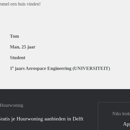
ummel een huis vinden!
Tom
Man, 25 jaar
Student
e
1
jaars Aerospace Engineering (UNIVERSITEIT)
e Huurwoning
Niks leuk
ratis je Huurwoning aanbieden in Delft
Ap