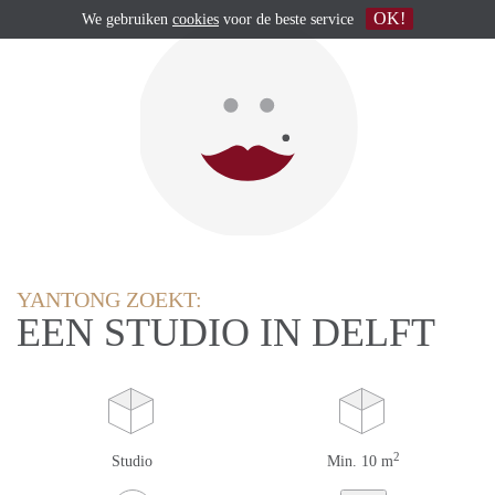
OK!
We gebruiken
cookies
voor de beste service
YANTONG ZOEKT:
EEN STUDIO IN DELFT
2
Studio
Min. 10 m