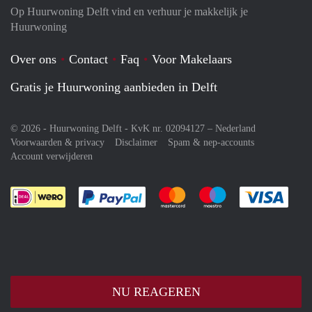
Op Huurwoning Delft vind en verhuur je makkelijk je
Huurwoning
Over ons
Contact
Faq
Voor Makelaars
Gratis je Huurwoning aanbieden in Delft
© 2026 - Huurwoning Delft - KvK nr. 02094127 –
Nederland
Voorwaarden & privacy
Disclaimer
Spam & nep-accounts
Account verwijderen
Je rekent gemakkelijk af met Paypal
Je rekent gemakkelijk af met M
Je rekent gemakkelij
Je re
NU REAGEREN