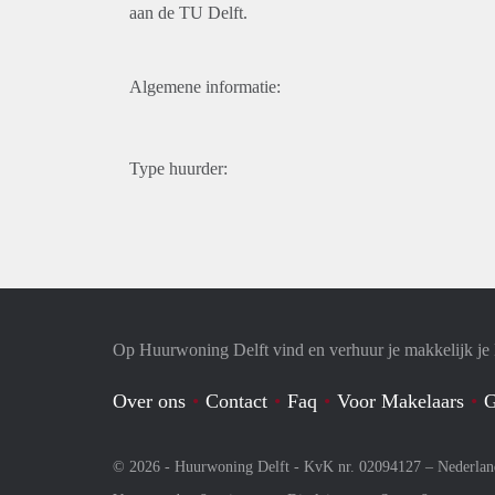
aan de TU Delft.
Algemene informatie:
Type huurder:
Op Huurwoning Delft vind en verhuur je makkelijk j
Over ons
Contact
Faq
Voor Makelaars
G
© 2026 - Huurwoning Delft - KvK nr. 02094127 –
Nederlan