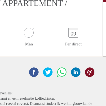
 APPARTEMENT /
09
Man
Per direct
even als:
mam) en een regelmatig koffiedrinker.
del (veelal covers). Daarnaast studeer ik werktuigbouwkunde