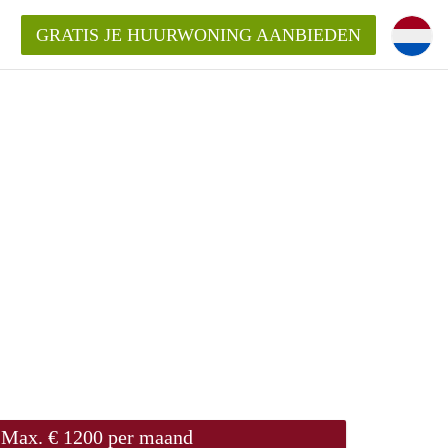
GRATIS JE HUURWONING AANBIEDEN
Huurwoning in Delft?
ingDelft?
oeding/bemiddelingsvergoeding?
Max. € 1200 per maand