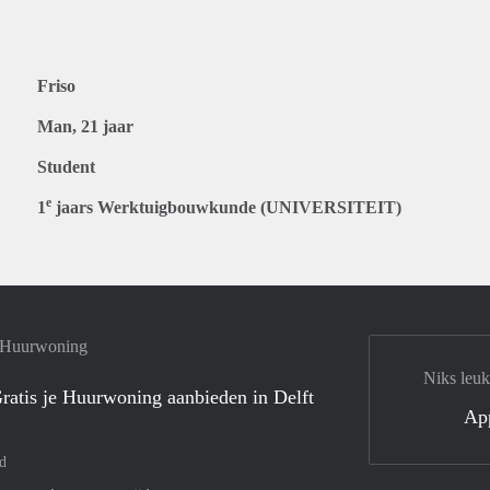
Friso
Man, 21 jaar
Student
e
1
jaars Werktuigbouwkunde (UNIVERSITEIT)
e Huurwoning
Niks leuk
ratis je Huurwoning aanbieden in Delft
Ap
d