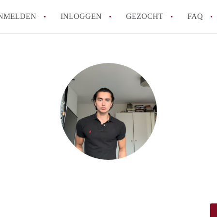
NMELDEN
INLOGGEN
GEZOCHT
FAQ
How to translate HuurwoningDelft!
Wat is HuurwoningDelft?
Hoeveel kost het om te reageren op een 
Wat is de privacyverklaring van Huurwon
Berekent HuurwoningDelft makelaarsverg
Alle veelgestelde vragen