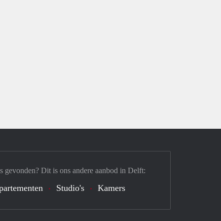
s gevonden? Dit is ons andere aanbod in Delft:
partementen
Studio's
Kamers