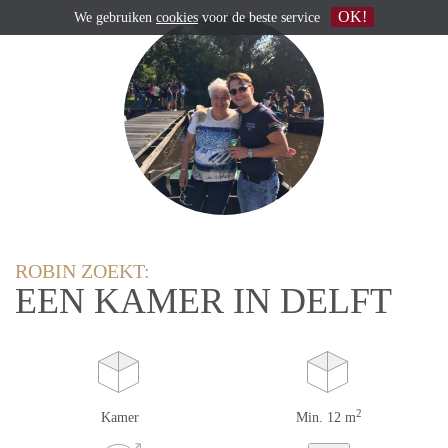
OK!
We gebruiken
cookies
voor de beste service
ROBIN ZOEKT:
EEN KAMER IN DELFT
2
Kamer
Min. 12 m