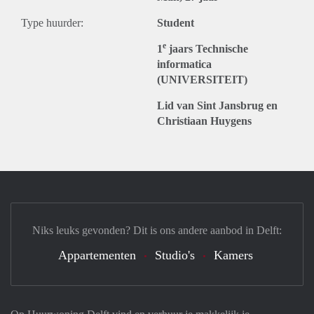
Type huurder:
Student
e
1
jaars Technische
informatica
(UNIVERSITEIT)
Lid van Sint Jansbrug en
Christiaan Huygens
Niks leuks gevonden? Dit is ons andere aanbod in Delft:
Appartementen
Studio's
Kamers