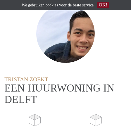
OK!
We gebruiken
cookies
voor de beste service
TRISTAN ZOEKT:
EEN HUURWONING IN
DELFT