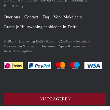
Op Huurwoning Delft vind en verhuur je makkelijk je
Huurwoning
Over ons
Contact
Faq
Voor Makelaars
Gratis je Huurwoning aanbieden in Delft
© 2026 - Huurwoning Delft - KvK nr. 02094127 –
Nederland
Voorwaarden & privacy
Disclaimer
Spam & nep-accounts
Account verwijderen
Je rekent gemakkelijk af met Paypal
Je rekent gemakkelijk af met M
Je rekent gemakkelij
Je re
NU REAGEREN