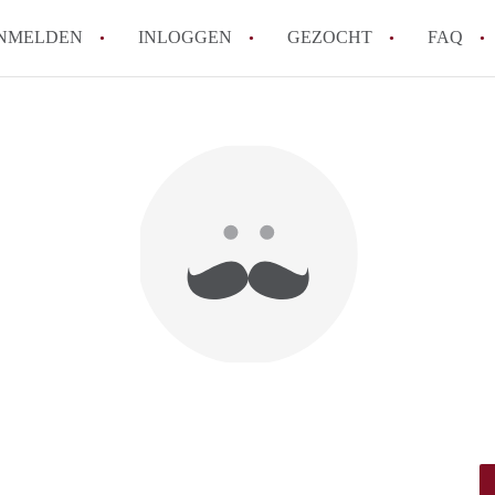
NMELDEN
INLOGGEN
GEZOCHT
FAQ
How to translate HuurwoningDelft!
Wat is HuurwoningDelft?
Hoeveel kost het om te reageren op een 
Wat is de privacyverklaring van Huurwon
Berekent HuurwoningDelft makelaarsverg
Alle veelgestelde vragen