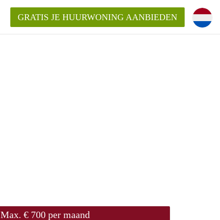
GRATIS JE HUURWONING AANBIEDEN
Huurwoning in Delft?
ingDelft?
oeding/bemiddelingsvergoeding?
Max. € 700 per maand