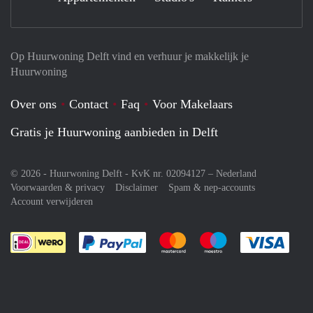
Op Huurwoning Delft vind en verhuur je makkelijk je
Huurwoning
Over ons
Contact
Faq
Voor Makelaars
Gratis je Huurwoning aanbieden in Delft
© 2026 - Huurwoning Delft - KvK nr. 02094127 –
Nederland
Voorwaarden & privacy
Disclaimer
Spam & nep-accounts
Account verwijderen
Je rekent gemakkelijk af met Paypal
Je rekent gemakkelijk af met M
Je rekent gemakkelij
Je re